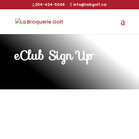
204-424-5046
info@labgolf.ca
eClub Sign Up